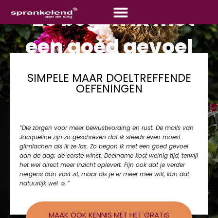
"Zo begon ik met
een goed gevoel
aan de dag"
SIMPELE MAAR DOELTREFFENDE
OEFENINGEN
Ik vond het echt leuk om het online 5-dagen-plan “Je intuïtie is
dichterbij dan je denkt” te volgen.
“Die zorgen voor meer bewustwording en rust. De mails van
Jacqueline zijn zo geschreven dat ik steeds even moest
glimlachen als ik ze las. Zo begon ik met een goed gevoel
aan de dag; de eerste winst. Deelname kost weinig tijd, terwijl
het wel direct meer inzicht oplevert. Fijn ook dat je verder
nergens aan vast zit, maar als je er meer mee wilt, kan dat
natuurlijk wel ☺.”
MAAK OOK KENNIS MET HET GRATIS