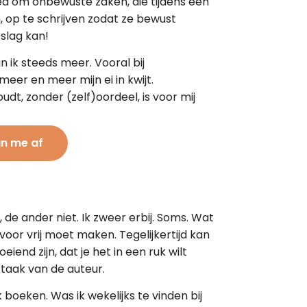
oed om onbewuste zaken, die tijdens een
 op te schrijven zodat ze bewust
slag kan!
n ik steeds meer. Vooral bij
eer en meer mijn ei in kwijt.
dt, zonder (zelf)oordeel, is voor mij
an me af
 de ander niet. Ik zweer erbij. Soms. Wat
jd voor vrij moet maken. Tegelijkertijd kan
iend zijn, dat je het in een ruk wilt
e taak van de auteur.
k boeken. Was ik wekelijks te vinden bij