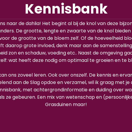
Kennisbank
ns naar de dahlia! Het begint al bij de knol van deze bijz
 anders. De grootte, lengte en zwaarte van de knol biede
 voor de grootte van de bloem zelf. Of de hoeveelheid bl
t daarop grote invloed, denk maar aan de samenstelling
eid zon en schaduw, voeding etc.. Naast de omgeving ga
zelf: wat heeft deze nodig om optimaal te groeien en te b
an ons zoveel leren. Ook over onszelf. De kennis en ervar
elend aan de Slag opdoe en verzamel, wil ik graag met je
kennisbank, met achtergrondinformatie en duiding over w
ls ze gebeuren. Een mix van wetenschap en (persoonlijke
Grasduinen maar!