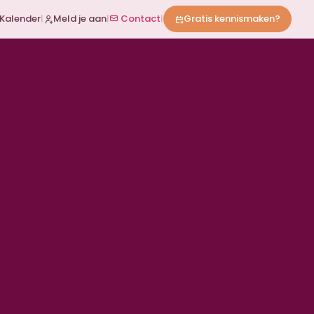
Kalender
|
Meld je aan
|
Contact
|
Gratis kennismaken?