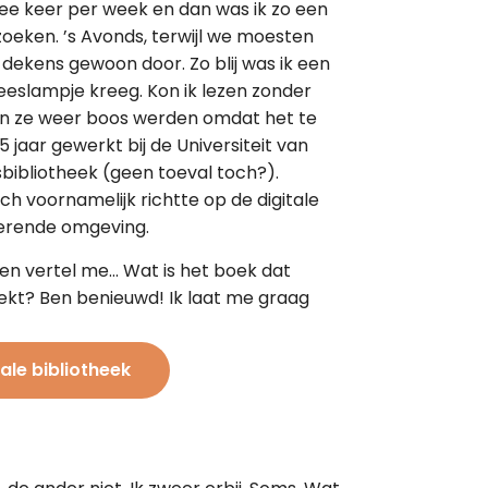
wee keer per week en dan was ik zo een
zoeken. ’s Avonds, terwijl we moesten
 dekens gewoon door. Zo blij was ik een
leeslampje kreeg. Kon ik lezen zonder
en ze weer boos werden omdat het te
5 jaar gewerkt bij de Universiteit van
tsbibliotheek (geen toeval toch?).
ch voornamelijk richtte op de digitale
rerende omgeving.
s en vertel me… Wat is het boek dat
reekt? Ben benieuwd! Ik laat me graag
tale bibliotheek