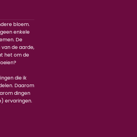
ondere bloem.
n geen enkele
oemen. De
 van de aarde,
at het om de
loeien?
ingen die ik
 delen. Daarom
aarom dingen
) ervaringen.