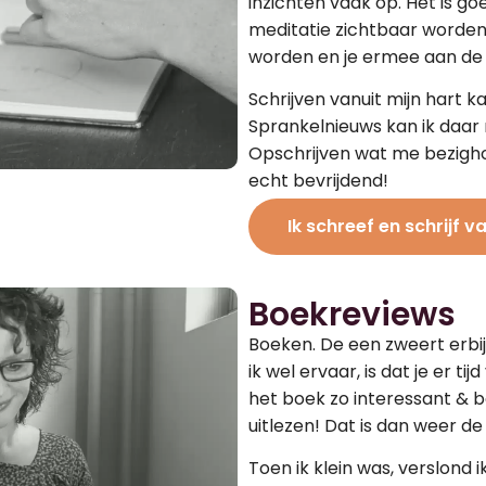
inzichten vaak op. Het is g
meditatie zichtbaar worden,
worden en je ermee aan de 
Schrijven vanuit mijn hart ka
Sprankelnieuws kan ik daar m
Opschrijven wat me bezighou
echt bevrijdend!
Ik schreef en schrijf v
Boekreviews
Boeken. De een zweert erbij,
ik wel ervaar, is dat je er ti
het boek zo interessant & boe
uitlezen! Dat is dan weer d
Toen ik klein was, verslond i