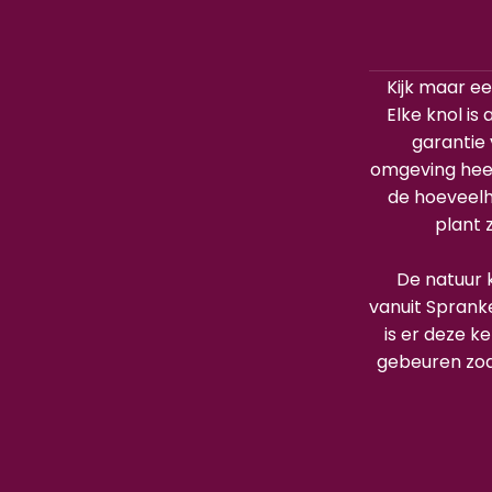
Kijk maar ee
Elke knol is
garantie
omgeving heef
de hoeveelh
plant 
De natuur k
vanuit Sprank
is er deze 
gebeuren zoa