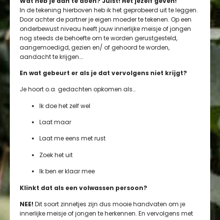
Wat heb je dan te doen? Juist! Het jezelf geven!
In de tekening hierboven heb ik het geprobeerd uit te leggen.
Door achter de partner je eigen moeder te tekenen. Op een
onderbewust niveau heeft jouw innerlijke meisje of jongen
nog steeds de behoefte om te worden gerustgesteld,
aangemoedigd, gezien en/ of gehoord te worden,
aandacht te krijgen….
En wat gebeurt er als je dat vervolgens niet krijgt?
Je hoort o.a. gedachten opkomen als…
Ik doe het zelf wel
Laat maar
Laat me eens met rust
Zoek het uit
Ik ben er klaar mee
Klinkt dat als een volwassen persoon?
NEE!
Dit soort zinnetjes zijn dus mooie handvaten om je
innerlijke meisje of jongen te herkennen. En vervolgens met