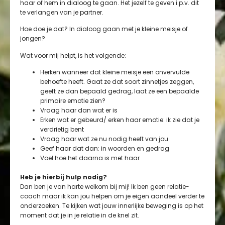
haar of hem in dialoog te gaan. Het jezelf te geven i.p.v. dit
te verlangen van je partner.
Hoe doe je dat? In dialoog gaan met je kleine meisje of
jongen?
Wat voor mij helpt, is het volgende:
Herken wanneer dat kleine meisje een onvervulde
behoefte heeft. Gaat ze dat soort zinnetjes zeggen,
geeft ze dan bepaald gedrag, laat ze een bepaalde
primaire emotie zien?
Vraag haar dan wat er is
Erken wat er gebeurd/ erken haar emotie: ik zie dat je
verdrietig bent
Vraag haar wat ze nu nodig heeft van jou
Geef haar dat dan: in woorden en gedrag
Voel hoe het daarna is met haar
Heb je hierbij hulp nodig?
Dan ben je van harte welkom bij mij! Ik ben geen relatie-
coach maar ik kan jou helpen om je eigen aandeel verder te
onderzoeken. Te kijken wat jouw innerlijke beweging is op het
moment dat je in je relatie in de knel zit.