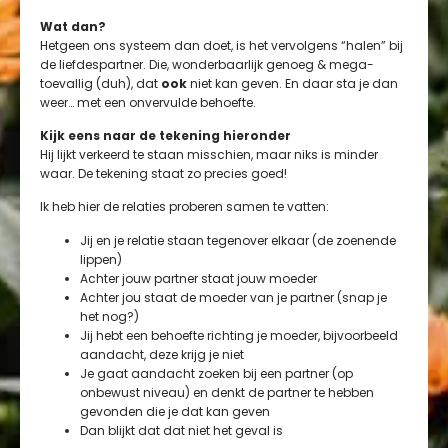
Wat dan?
Hetgeen ons systeem dan doet, is het vervolgens “halen” bij
de liefdespartner. Die, wonderbaarlijk genoeg & mega-
toevallig (duh), dat
ook
niet kan geven. En daar sta je dan
weer… met een onvervulde behoefte.
Kijk eens naar de tekening hieronder
Hij lijkt verkeerd te staan misschien, maar niks is minder
waar. De tekening staat zo precies goed!
Ik heb hier de relaties proberen samen te vatten:
Jij en je relatie staan tegenover elkaar (de zoenende
lippen)
Achter jouw partner staat jouw moeder
Achter jou staat de moeder van je partner (snap je
het nog?)
Jij hebt een behoefte richting je moeder, bijvoorbeeld
aandacht, deze krijg je niet
Je gaat aandacht zoeken bij een partner (op
onbewust niveau) en denkt de partner te hebben
gevonden die je dat kan geven
Dan blijkt dat dat niet het geval is