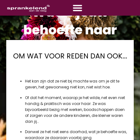
Wat is jouw
behoefte naar
jouw partner toe?
OM WAT VOOR REDEN DAN OOK...
Wist je dat bij relaties ook altijd een behoefte komt kijken, iets wat jij
nodig hebt van de ander? Dat deze behoefte komt uit de tijd dat jij
klein was? Dat je dit nodig had van je moeder maar niet kreeg?
Het kan zijn dat ze niet bij machte was om je dit te
geven, het gewoonweg niet kon, niet wist hoe.
Of dat het moment, waarop je het wilde, net even niet
handig & praktisch was voor haar. Ze was
bijvoorbeeld bezig met werken, boodschappen doen
of zorgen voor de andere kinderen, die kleiner waren
dan jij…
Danwel ze het niet eens doorhad, wat je behoefte was,
waardoor ze daaraan voorbij ging.