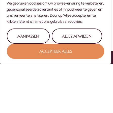
kleur geven en lol houden in je werk, thuis en met
We gebruiken cookies om uw browse-ervaring te verbeteren,
vrienden? Maak dan een vrijblijvende
gepersonaliseerde advertenties of inhoud weer te geven en
kennismaking voor persoonlijke coaching in Breda
ons verkeer te analyseren. Door op ‘Alles accepteren’ te
bij Sprankelend aan de Slag.
klikken, stemt u in met ons gebruik van cookies.
Vrijblijvende kennismaking
AANPASSEN
ALLES AFWIJZEN
ACCEPTEER ALLES
Contact info
Liesboslaan 37
4813 EB Breda
Nederland
06 115 110 90
info@sprankelendaandeslag.nl