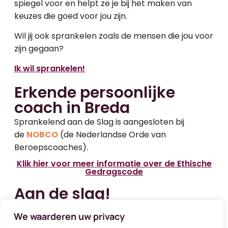
spiegel voor en helpt ze je bij het maken van
keuzes die goed voor jou zijn.
Wil jij ook sprankelen zoals de mensen die jou voor
zijn gegaan?
Ik wil sprankelen!
Erkende persoonlijke
coach in Breda
Sprankelend aan de Slag is aangesloten bij
de
NOBCO
(de Nederlandse Orde van
Beroepscoaches).
Klik hier voor meer informatie over de Ethische
Gedragscode
Aan de slag!
Wil je vooruit en sta je ervoor open om te gaan
We waarderen uw privacy
vertrouwen op je intuïtie? Wil je jouw pad (meer)