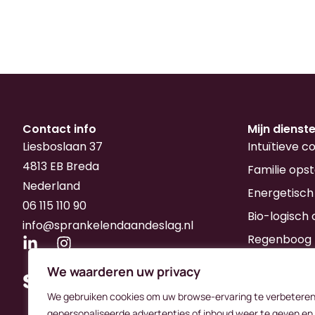
Contact info
Mijn dienst
Liesboslaan 37
Intuïtieve c
4813 EB Breda
Familie opst
Nederland
Energetisch
06 115 110 90
Bio-logisch 
info@sprankelendaandeslag.nl
Regenboog 
We waarderen uw privacy
We gebruiken cookies om uw browse-ervaring te verbeteren
gepersonaliseerde advertenties of inhoud weer te geven en