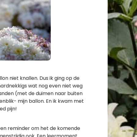
llon niet knallen. Dus ik ging op de
 hardnekkigs wat nog even niet weg
 handen (met de duimen naar buiten
nblik- mijn ballon. En ik kwam met
ed pijn!
ok een reminder om het de komende
egenstrijdig ook. Een leermoment.