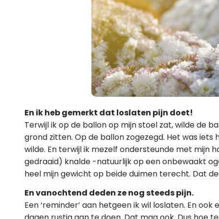
En ik heb gemerkt dat loslaten pijn doet!
Terwijl ik op de ballon op mijn stoel zat, wilde de ba
grond zitten. Op de ballon zogezegd. Het was iets
wilde. En terwijl ik mezelf ondersteunde met mijn
gedraaid) knalde -natuurlijk op een onbewaakt oge
heel mijn gewicht op beide duimen terecht. Dat de
En vanochtend deden ze nog steeds pijn.
Een ‘reminder’ aan hetgeen ik wil loslaten. En o
dagen rustig aan te doen. Dat mag ook. Dus hoe t