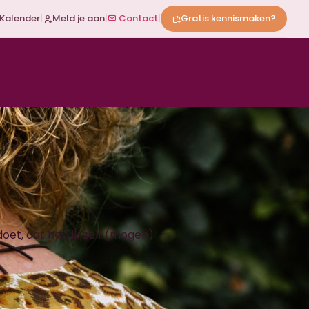
Kalender
|
Meld je aan
|
Contact
|
Gratis kennismaken?
doet, dat heb ik zelf (mogen)