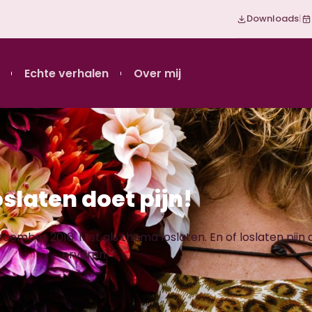
Downloads
|
Echte verhalen
Over mij
oslaten doet pijn!
ember 2016. Met als thema loslaten. En of loslaten pijn 
ervaren.