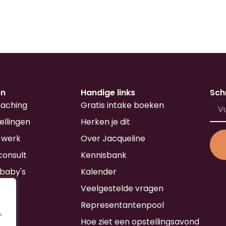
en
Handige links
Schr
oaching
Gratis intake boeken
ellingen
Herken je dit
 werk
Over Jacqueline
consult
Kennisbank
Alt
baby's
Kalender
Veelgestelde vragen
Representantenpool
,
Hoe ziet een opstellingsavond