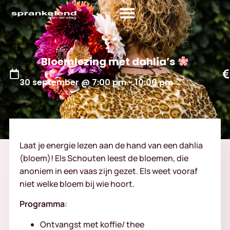
Bloemlezing met dahlia’s
30 september
@
7:00 pm
-
10:00 pm
Laat je energie lezen aan de hand van een dahlia
(bloem)! Els Schouten leest de bloemen, die
anoniem in een vaas zijn gezet. Els weet vooraf
niet welke bloem bij wie hoort.
Programma
:
Ontvangst met koffie/ thee