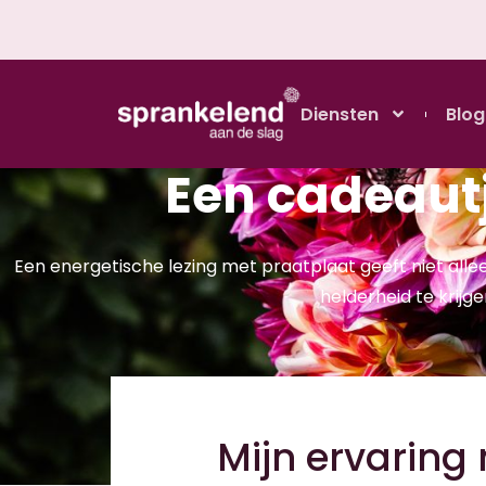
Diensten
Blog
Een cadeautj
Een energetische lezing met praatplaat geeft niet alle
helderheid te krijge
Mijn ervaring