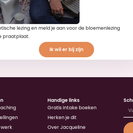
tische lezing en meld je aan voor de bloemenlezing
ke praatplaat.
Ik wil er bij zijn
en
Handige links
Schr
oaching
Gratis intake boeken
ellingen
Herken je dit
 werk
Over Jacqueline