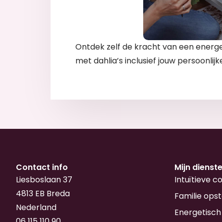
Ontdek zelf de kracht van een energe
met dahlia’s inclusief jouw persoonlij
Contact info
Mijn dienst
Liesboslaan 37
Intuïtieve c
4813 EB Breda
Familie opst
Nederland
Energetisch
06 115 110 90