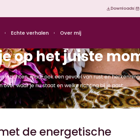
Downloads
|
Echte verhalen
Over mij
e op het juiste mo
en inzichten, maar ook een gevoel van rust en herkenning
n over waar je nu staat en welke richting bij je past.
 met de energetische