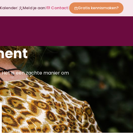
Kalender
|
Meld je aan
|
Contact
|
Gratis kennismaken?
ment
. Het is een zachte manier om