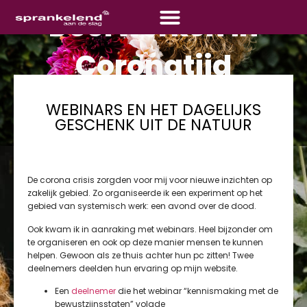
Doorwerken in
Coronatijd
WEBINARS EN HET DAGELIJKS
Hennie van de Kar, tekstschrijfster, besloot om een eigen interview-
en-artikel-serie te schrijven naar aanleiding van de Corona crisis.
GESCHENK UIT DE NATUUR
Voor deze serie interviewde zij een aantal ondernemers om te
vragen hoe zij doorwerkten in deze bijzondere tijd. Lees hier mijn
verhaal.
De corona crisis zorgden voor mij voor nieuwe inzichten op
zakelijk gebied. Zo organiseerde ik een experiment op het
gebied van systemisch werk: een avond over de dood.
Ook kwam ik in aanraking met webinars. Heel bijzonder om
te organiseren en ook op deze manier mensen te kunnen
helpen. Gewoon als ze thuis achter hun pc zitten! Twee
deelnemers deelden hun ervaring op mijn website.
Een
deelnemer
die het webinar “kennismaking met de
bewustzijnsstaten” volgde