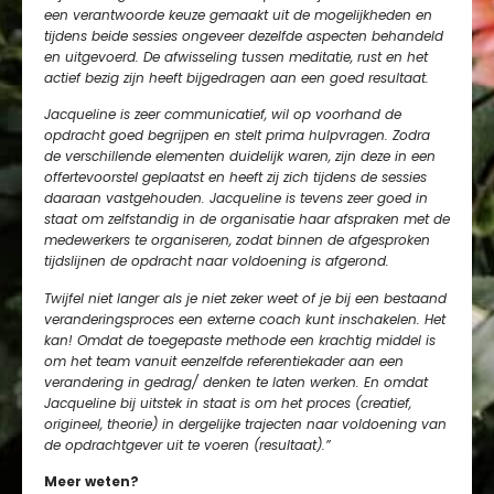
een verantwoorde keuze gemaakt uit de mogelijkheden en
tijdens beide sessies ongeveer dezelfde aspecten behandeld
en uitgevoerd. De afwisseling tussen meditatie, rust en het
actief bezig zijn heeft bijgedragen aan een goed resultaat.
Jacqueline is zeer communicatief, wil op voorhand de
opdracht goed begrijpen en stelt prima hulpvragen. Zodra
de verschillende elementen duidelijk waren, zijn deze in een
offertevoorstel geplaatst en heeft zij zich tijdens de sessies
daaraan vastgehouden. Jacqueline is tevens zeer goed in
staat om zelfstandig in de organisatie haar afspraken met de
medewerkers te organiseren, zodat binnen de afgesproken
tijdslijnen de opdracht naar voldoening is afgerond.
Twijfel niet langer als je niet zeker weet of je bij een bestaand
veranderingsproces een externe coach kunt inschakelen. Het
kan! Omdat de toegepaste methode een krachtig middel is
om het team vanuit eenzelfde referentiekader aan een
verandering in gedrag/ denken te laten werken. En omdat
Jacqueline bij uitstek in staat is om het proces (creatief,
origineel, theorie) in dergelijke trajecten naar voldoening van
de opdrachtgever uit te voeren (resultaat).”
Meer weten?