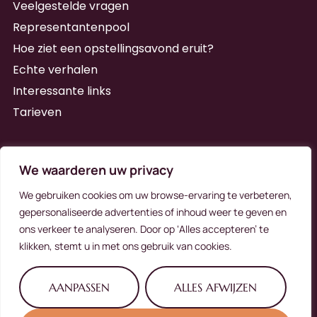
Veelgestelde vragen
Representantenpool
Hoe ziet een opstellingsavond eruit?
Echte verhalen
Interessante links
Tarieven
Schrijf je in voor de nieuwsbrief
We waarderen uw privacy
We gebruiken cookies om uw browse-ervaring te verbeteren,
gepersonaliseerde advertenties of inhoud weer te geven en
ons verkeer te analyseren. Door op ‘Alles accepteren’ te
Schrijf me in
klikken, stemt u in met ons gebruik van cookies.
Alternative:
AANPASSEN
ALLES AFWIJZEN