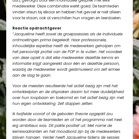
uur), gevolgd door een individueel gesprek met elke
medewerker. Deze combinatie werkt goed. De teamleden
vinden steun bij elkaar en hebben het gevoel er niet alleen
voor te staan, ook al verschillen hun vragen en leerdoelen.
Reactie opdrachtgever
“Jacqueline heeft zowel de groepssessies als de individuele
ontmoetingen prima begeleidt. Haar professionele,
inhoudelijke expertise heeft de medewerkers geholpen om
het persoonlijk profiel van de POP in te vullen. Het voordeel
van deze opzet is dat elke medewerker dezelfde kennis en
informatie krijgt aangereikt door één en dezelfde persoon,
waarbij de medewerker wordt gestimuleerd om zelf ermee
aan de slag te gaan.
Voor de meesten resulteerde het actief bezig zijn met het
ontwikkelplan en de afspraken daarin tot meer duidelijkheid
over hun loopbaan en toekomst en het actief bezig zijn met
hun eigen ontwikkeling. Zelf stappen zetten.
Ik twijfelde vooraf of de geboden theorie opgepikt zou
worden door de teamleden en of het programma niet heel
erg ambitieus was. Dit pakte positief uit. Met name de
kernkwadranten en het moodbord zijn bij de medewerkers
blijven hangen. Verder heeft Jacqueline tijdens de sessies