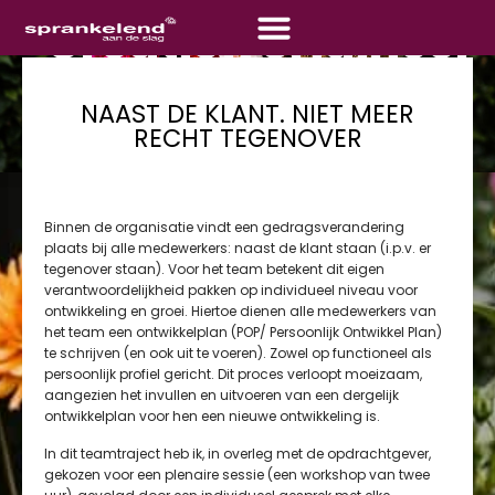
"Creatief, origineel
en met resultaat…"
NAAST DE KLANT. NIET MEER
RECHT TEGENOVER
Een referentie van een opdrachtgever inzake een -op maat-
groepsproces op het werk. Zakelijke coaching dus!
Binnen de organisatie vindt een gedragsverandering
plaats bij alle medewerkers: naast de klant staan (i.p.v. er
tegenover staan). Voor het team betekent dit eigen
verantwoordelijkheid pakken op individueel niveau voor
ontwikkeling en groei. Hiertoe dienen alle medewerkers van
het team een ontwikkelplan (POP/ Persoonlijk Ontwikkel Plan)
te schrijven (en ook uit te voeren). Zowel op functioneel als
persoonlijk profiel gericht. Dit proces verloopt moeizaam,
aangezien het invullen en uitvoeren van een dergelijk
ontwikkelplan voor hen een nieuwe ontwikkeling is.
In dit teamtraject heb ik, in overleg met de opdrachtgever,
gekozen voor een plenaire sessie (een workshop van twee