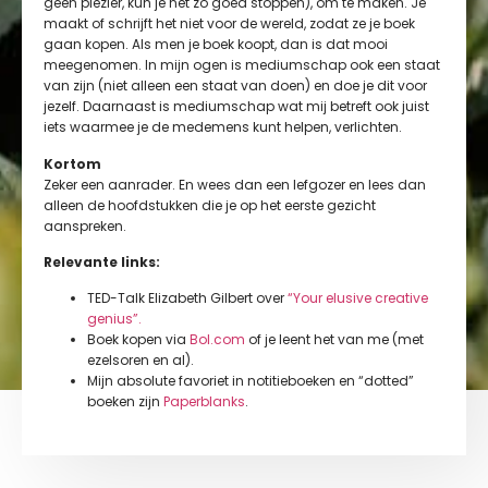
geen plezier, kun je net zo goed stoppen), om te maken. Je
maakt of schrijft het niet voor de wereld, zodat ze je boek
gaan kopen. Als men je boek koopt, dan is dat mooi
meegenomen. In mijn ogen is mediumschap ook een staat
van zijn (niet alleen een staat van doen) en doe je dit voor
jezelf. Daarnaast is mediumschap wat mij betreft ook juist
iets waarmee je de medemens kunt helpen, verlichten.
Kortom
Zeker een aanrader. En wees dan een lefgozer en lees dan
alleen de hoofdstukken die je op het eerste gezicht
aanspreken.
Relevante links:
TED-Talk Elizabeth Gilbert over
“Your elusive creative
genius”.
Boek kopen via
Bol.
com
of je leent het van me (met
ezelsoren en al).
Mijn absolute favoriet in notitieboeken en “dotted”
boeken zijn
Paperblanks
.