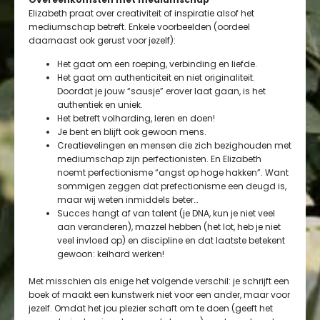
Elizabeth praat over creativiteit of inspiratie alsof het
mediumschap betreft. Enkele voorbeelden (oordeel
daarnaast ook gerust voor jezelf):
Het gaat om een roeping, verbinding en liefde.
Het gaat om authenticiteit en niet originaliteit.
Doordat je jouw “sausje” erover laat gaan, is het
authentiek en uniek.
Het betreft volharding, leren en doen!
Je bent en blijft ook gewoon mens.
Creatievelingen en mensen die zich bezighouden met
mediumschap zijn perfectionisten. En Elizabeth
noemt perfectionisme “angst op hoge hakken”. Want
sommigen zeggen dat prefectionisme een deugd is,
maar wij weten inmiddels beter…
Succes hangt af van talent (je DNA, kun je niet veel
aan veranderen), mazzel hebben (het lot, heb je niet
veel invloed op) en discipline en dat laatste betekent
gewoon: keihard werken!
Met misschien als enige het volgende verschil: je schrijft een
boek of maakt een kunstwerk niet voor een ander, maar voor
jezelf. Omdat het jou plezier schaft om te doen (geeft het