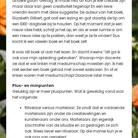
andere gaan. Gevolg: ik maak niks af! Kun je wel creatief zijn
maar daar kan geen creativiteit tegenop! En een lieve
vriendin kwam met deze suggestie. De auteur van het boek,
Elizabeth Gilbert, gaf ooit een lezing en gaf daarbij de tip om
een IDEE-dagboek bij te houden. Op het moment dat je een
nieuw idee hebt, schrijf je het op, en als er weer ruimte is om
een nieuw idee op te pakken, dan weet je ze te vinden! Dus
kocht ik een ideeën boek en het boek zelf.
Ik was dit boek al aan het lezen. En dacht ineens “dit ga ik
ook voor mijn opleiding gebruiken”. Waarop mijn docente
zei dat er wel linken met mediumschap moesten zijn. Ik heb
niet eerder een boek gehad met zoveel ezelsoren. En of er
linken waren met mediumschap! Daarover later meer.
Plus- en minpunten
Gelukkig zijn er meer pluspunten. Wat ik geweldig vond was
het volgende:
Ritselaar versus martelaar. Ze vindt dat er voldoende
martelaars zijn onder de creatievelingen en
kunstenaars onder ons. Martelaars zijn eigenlijk
slachtoffer van de situatie en zo gedragen ze zich
ook. Wees liever een ritselaar. Op die manier kun je er
ook nog van genieten!