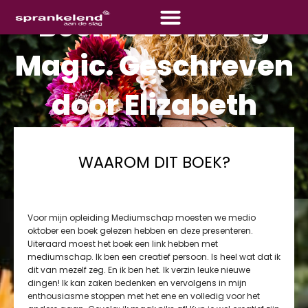
Boekreview: Big
Magic. Geschreven
door Elizabeth
Gilbert
WAAROM DIT BOEK?
Wat zijn de plus- en minpunten van Big Magic en waar ligt de
overeenkomst met mediumschap? Lees hier mijn blog over dit
boek.
Voor mijn opleiding Mediumschap moesten we medio
oktober een boek gelezen hebben en deze presenteren.
Uiteraard moest het boek een link hebben met
mediumschap. Ik ben een creatief persoon. Is heel wat dat ik
dit van mezelf zeg. En ik ben het. Ik verzin leuke nieuwe
dingen! Ik kan zaken bedenken en vervolgens in mijn
enthousiasme stoppen met het ene en volledig voor het