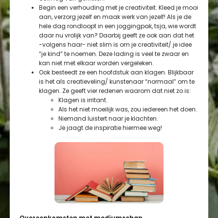
Begin een verhouding met je creativiteit. Kleed je mooi
aan, verzorg jezelf en maak werk van jezelf! Als je de
hele dag rondloopt in een joggingpak, tsja, wie wordt
daar nu vrolijk van? Daarbij geeft ze ook aan dat het
-volgens haar- niet slim is om je creativiteit/ je idee
“je kind” te noemen. Deze lading is veel te zwaar en
kan niet met elkaar worden vergeleken.
Ook besteedt ze een hoofdstuk aan klagen. Blijkbaar
is het als creatieveling/ kunstenaar “normaal” om te
klagen. Ze geeft vier redenen waarom dat niet zo is:
Klagen is irritant.
Als het niet moeilijk was, zou iedereen het doen.
Niemand luistert naar je klachten.
Je jaagt de inspiratie hiermee weg!
Overeenkomsten met mediumschap