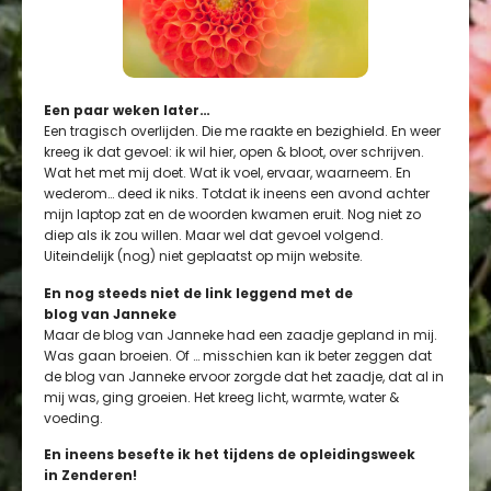
Een paar weken later…
Een tragisch overlijden. Die me raakte en bezighield. En weer
kreeg ik dat gevoel: ik wil hier, open & bloot, over schrijven.
Wat het met mij doet. Wat ik voel, ervaar, waarneem. En
wederom… deed ik niks. Totdat ik ineens een avond achter
mijn laptop zat en de woorden kwamen eruit. Nog niet zo
diep als ik zou willen. Maar wel dat gevoel volgend.
Uiteindelijk (nog) niet geplaatst op mijn website.
En nog steeds niet de link leggend met de
blog van
Janneke
Maar de blog van Janneke had een zaadje gepland in mij.
Was gaan broeien. Of … misschien kan ik beter zeggen dat
de blog van Janneke ervoor zorgde dat het zaadje, dat al in
mij was, ging groeien. Het kreeg licht, warmte, water &
voeding.
En ineens besefte ik het tijdens de opleidingsweek
in
Zenderen!