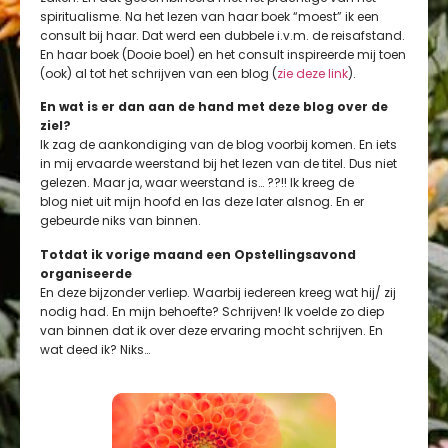
spiritualisme. Na het lezen van haar boek “moest” ik een
consult bij haar. Dat werd een dubbele i.v.m. de reisafstand.
En haar boek (Dooie boel) en het consult inspireerde mij toen
(ook) al tot het schrijven van een blog (
zie deze link
).
En wat is er dan aan de hand met deze blog over de
ziel?
Ik zag de aankondiging van de blog voorbij komen. En iets
in mij ervaarde weerstand bij het lezen van de titel. Dus niet
gelezen. Maar ja, waar weerstand is… ??!! Ik kreeg de
blog niet uit mijn hoofd en las deze later alsnog. En er
gebeurde niks van binnen.
Totdat ik vorige maand een Opstellingsavond
organiseerde
En deze bijzonder verliep. Waarbij iedereen kreeg wat hij/ zij
nodig had. En mijn behoefte? Schrijven! Ik voelde zo diep
van binnen dat ik over deze ervaring mocht schrijven. En
wat deed ik? Niks…