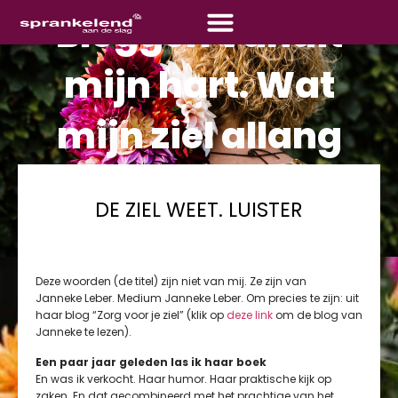
Bloggen vanuit
mijn hart. Wat
mijn ziel allang
wist!
DE ZIEL WEET. LUISTER
Wat mijn ziel wil en allang weet, is het schrijven vanuit mijn hart.
Mijn gevoel. Zonder dat ik me voel tegengehouden. In alle
openheid. Hier het begin.
Deze woorden (de titel) zijn niet van mij. Ze zijn van
Janneke Leber. Medium Janneke Leber. Om precies te zijn: uit
haar blog “Zorg voor je ziel” (klik op
deze link
om de blog van
Janneke te lezen).
Een paar jaar geleden las ik haar boek
En was ik verkocht. Haar humor. Haar praktische kijk op
zaken. En dat gecombineerd met het prachtige van het